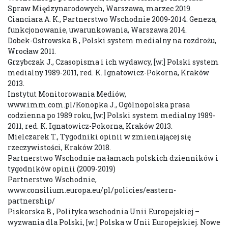
Spraw Międzynarodowych, Warszawa, marzec 2019.
Cianciara A. K., Partnerstwo Wschodnie 2009-2014. Geneza,
funkcjonowanie, uwarunkowania, Warszawa 2014.
Dobek-Ostrowska B., Polski system medialny na rozdrożu,
Wrocław 2011.
Grzybczak J., Czasopisma i ich wydawcy, [w:] Polski system
medialny 1989-2011, red. K. Ignatowicz-Pokorna, Kraków
2013.
Instytut Monitorowania Mediów,
www.imm.com.pl/Konopka J., Ogólnopolska prasa
codzienna po 1989 roku, [w:] Polski system medialny 1989-
2011, red. K. Ignatowicz-Pokorna, Kraków 2013.
Mielczarek T., Tygodniki opinii w zmieniającej się
rzeczywistości, Kraków 2018.
Partnerstwo Wschodnie na łamach polskich dzienników i
tygodników opinii (2009-2019)
Partnerstwo Wschodnie,
www.consilium.europa.eu/pl/policies/eastern-
partnership/
Piskorska B., Polityka wschodnia Unii Europejskiej –
wyzwania dla Polski, [w:] Polska w Unii Europejskiej. Nowe