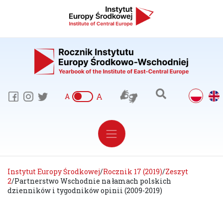
A
A
Instytut Europy Środkowej
/
Rocznik 17 (2019)
/
Zeszyt
2
/
Partnerstwo Wschodnie na łamach polskich
dzienników i tygodników opinii (2009-2019)