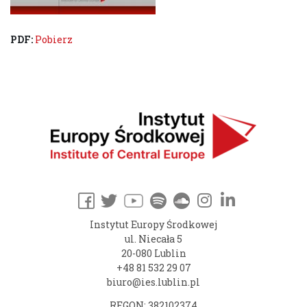
PDF:
Pobierz
Instytut Europy Środkowej
ul. Niecała 5
20-080 Lublin
+48 81 532 29 07
biuro@ies.lublin.pl
REGON: 382102374