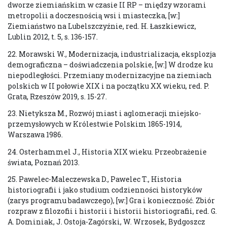
dworze ziemiańskim w czasie II RP – między wzorami
metropolii a doczesnością wsi i miasteczka, [w:]
Ziemiaństwo na Lubelszczyźnie, red. H. Łaszkiewicz,
Lublin 2012, t. 5, s. 136-157.
22. Morawski W., Modernizacja, industrializacja, eksplozja
demograficzna – doświadczenia polskie, [w:] W drodze ku
niepodległości. Przemiany modernizacyjne na ziemiach
polskich w II połowie XIX i na początku XX wieku, red. P.
Grata, Rzeszów 2019, s. 15-27.
23. Nietyksza M., Rozwój miast i aglomeracji miejsko-
przemysłowych w Królestwie Polskim 1865-1914,
Warszawa 1986.
24. Osterhammel J., Historia XIX wieku. Przeobrażenie
świata, Poznań 2013.
25. Pawelec-Maleczewska D., Pawelec T., Historia
historiografii i jako studium codzienności historyków
(zarys programu badawczego), [w:] Gra i konieczność. Zbiór
rozpraw z filozofii i historii i historii historiografii, red. G.
A. Dominiak, J. Ostoja-Zagórski, W. Wrzosek, Bydgoszcz