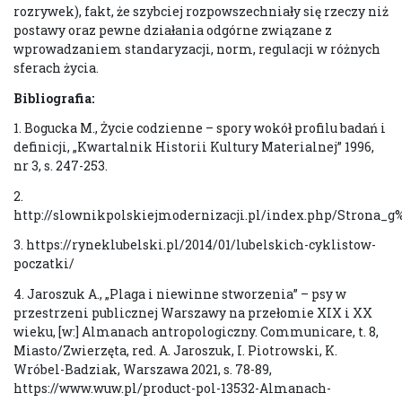
rozrywek), fakt, że szybciej rozpowszechniały się rzeczy niż
postawy oraz pewne działania odgórne związane z
wprowadzaniem standaryzacji, norm, regulacji w różnych
sferach życia.
Bibliografia:
1. Bogucka M., Życie codzienne – spory wokół profilu badań i
definicji, „Kwartalnik Historii Kultury Materialnej” 1996,
nr 3, s. 247-253.
2.
http://slownikpolskiejmodernizacji.pl/index.php/Strona
3. https://ryneklubelski.pl/2014/01/lubelskich-cyklistow-
poczatki/
4. Jaroszuk A., „Plaga i niewinne stworzenia” – psy w
przestrzeni publicznej Warszawy na przełomie XIX i XX
wieku, [w:] Almanach antropologiczny. Communicare, t. 8,
Miasto/Zwierzęta, red. A. Jaroszuk, I. Piotrowski, K.
Wróbel-Badziak, Warszawa 2021, s. 78-89,
https://www.wuw.pl/product-pol-13532-Almanach-