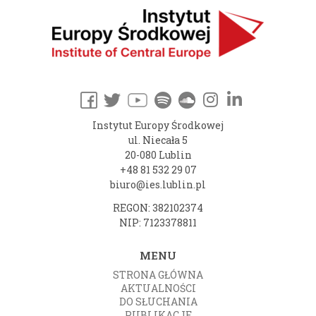
Instytut Europy Środkowej
ul. Niecała 5
20-080 Lublin
+48 81 532 29 07
biuro@ies.lublin.pl
REGON: 382102374
NIP: 7123378811
MENU
STRONA GŁÓWNA
AKTUALNOŚCI
DO SŁUCHANIA
PUBLIKACJE