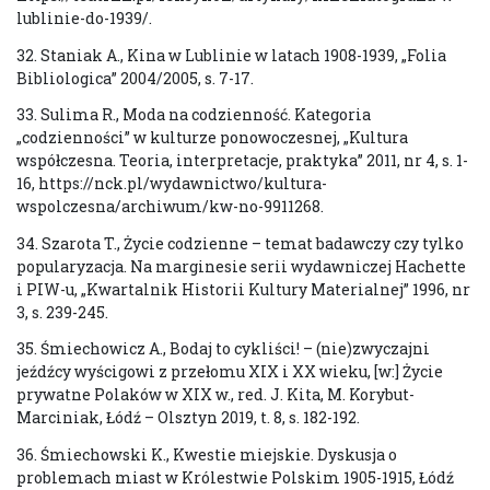
lublinie-do-1939/.
32. Staniak A., Kina w Lublinie w latach 1908-1939, „Folia
Bibliologica” 2004/2005, s. 7-17.
33. Sulima R., Moda na codzienność. Kategoria
„codzienności” w kulturze ponowoczesnej, „Kultura
współczesna. Teoria, interpretacje, praktyka” 2011, nr 4, s. 1-
16, https://nck.pl/wydawnictwo/kultura-
wspolczesna/archiwum/kw-no-9911268.
34. Szarota T., Życie codzienne – temat badawczy czy tylko
popularyzacja. Na marginesie serii wydawniczej Hachette
i PIW-u, „Kwartalnik Historii Kultury Materialnej” 1996, nr
3, s. 239-245.
35. Śmiechowicz A., Bodaj to cykliści! – (nie)zwyczajni
jeźdźcy wyścigowi z przełomu XIX i XX wieku, [w:] Życie
prywatne Polaków w XIX w., red. J. Kita, M. Korybut-
Marciniak, Łódź – Olsztyn 2019, t. 8, s. 182-192.
36. Śmiechowski K., Kwestie miejskie. Dyskusja o
problemach miast w Królestwie Polskim 1905-1915, Łódź