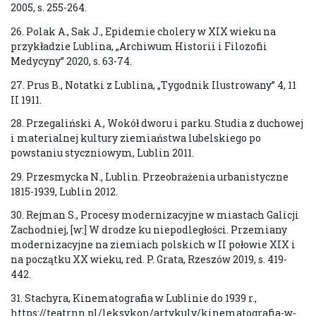
2005, s. 255-264.
26. Polak A., Sak J., Epidemie cholery w XIX wieku na
przykładzie Lublina, „Archiwum Historii i Filozofii
Medycyny” 2020, s. 63-74.
27. Prus B., Notatki z Lublina, „Tygodnik Ilustrowany” 4, 11
II 1911.
28. Przegaliński A., Wokół dworu i parku. Studia z duchowej
i materialnej kultury ziemiaństwa lubelskiego po
powstaniu styczniowym, Lublin 2011.
29. Przesmycka N., Lublin. Przeobrażenia urbanistyczne
1815-1939, Lublin 2012.
30. Rejman S., Procesy modernizacyjne w miastach Galicji
Zachodniej, [w:] W drodze ku niepodległości. Przemiany
modernizacyjne na ziemiach polskich w II połowie XIX i
na początku XX wieku, red. P. Grata, Rzeszów 2019, s. 419-
442.
31. Stachyra, Kinematografia w Lublinie do 1939 r.,
https://teatrnn.pl/leksykon/artykuly/kinematografia-w-