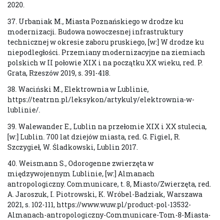
2020.
37. Urbaniak M., Miasta Poznańskiego w drodze ku
modernizacji. Budowa nowoczesnej infrastruktury
technicznej w okresie zaboru pruskiego, [w:] W drodze ku
niepodległości. Przemiany modernizacyjne na ziemiach
polskich w II połowie XIX i na początku XX wieku, red. P.
Grata, Rzeszów 2019, s. 391-418.
38. Waciński M., Elektrownia w Lublinie,
https://teatrnn.pl/leksykon/artykuly/elektrownia-w-
lublinie/.
39. Walewander E., Lublin na przełomie XIX i XX stulecia,
[w:] Lublin. 700 lat dziejów miasta, red. G. Figiel, R.
Szczygieł, W. Śladkowski, Lublin 2017.
40. Weismann S., Odorogenne zwierzęta w
międzywojennym Lublinie, [w:] Almanach
antropologiczny. Communicare, t. 8, Miasto/Zwierzęta, red.
A. Jaroszuk, I. Piotrowski, K. Wróbel-Badziak, Warszawa
2021, s. 102-111, https://www.wuw.pl/product-pol-13532-
Almanach-antropologiczny-Communicare-Tom-8-Miasta-