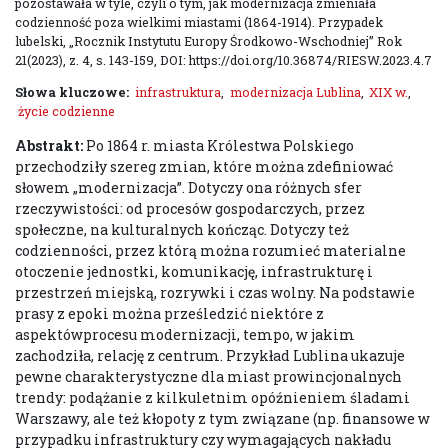
pozostawała w tyle, czyli o tym, jak modernizacja zmieniała
codzienność poza wielkimi miastami (1864-1914). Przypadek
lubelski, „Rocznik Instytutu Europy Środkowo-Wschodniej” Rok
21(2023), z. 4, s. 143-159, DOI: https://doi.org/10.36874/RIESW.2023.4.7
Słowa kluczowe:
infrastruktura
,
modernizacja Lublina
,
XIX w.
,
życie codzienne
Abstrakt:
Po 1864 r. miasta Królestwa Polskiego
przechodziły szereg zmian, które można zdefiniować
słowem „modernizacja”. Dotyczy ona różnych sfer
rzeczywistości: od procesów gospodarczych, przez
społeczne, na kulturalnych kończąc. Dotyczy też
codzienności, przez którą można rozumieć materialne
otoczenie jednostki, komunikację, infrastrukturę i
przestrzeń miejską, rozrywki i czas wolny. Na podstawie
prasy z epoki można prześledzić niektóre z
aspektówprocesu modernizacji, tempo, w jakim
zachodziła, relację z centrum. Przykład Lublina ukazuje
pewne charakterystyczne dla miast prowincjonalnych
trendy: podążanie z kilkuletnim opóźnieniem śladami
Warszawy, ale też kłopoty z tym związane (np. finansowe w
przypadku infrastruktury czy wymagających nakładu