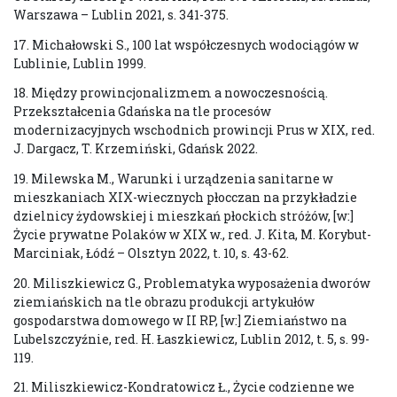
Warszawa – Lublin 2021, s. 341-375.
17. Michałowski S., 100 lat współczesnych wodociągów w
Lublinie, Lublin 1999.
18. Między prowincjonalizmem a nowoczesnością.
Przekształcenia Gdańska na tle procesów
modernizacyjnych wschodnich prowincji Prus w XIX, red.
J. Dargacz, T. Krzemiński, Gdańsk 2022.
19. Milewska M., Warunki i urządzenia sanitarne w
mieszkaniach XIX-wiecznych płocczan na przykładzie
dzielnicy żydowskiej i mieszkań płockich stróżów, [w:]
Życie prywatne Polaków w XIX w., red. J. Kita, M. Korybut-
Marciniak, Łódź – Olsztyn 2022, t. 10, s. 43-62.
20. Miliszkiewicz G., Problematyka wyposażenia dworów
ziemiańskich na tle obrazu produkcji artykułów
gospodarstwa domowego w II RP, [w:] Ziemiaństwo na
Lubelszczyźnie, red. H. Łaszkiewicz, Lublin 2012, t. 5, s. 99-
119.
21. Miliszkiewicz-Kondratowicz Ł., Życie codzienne we