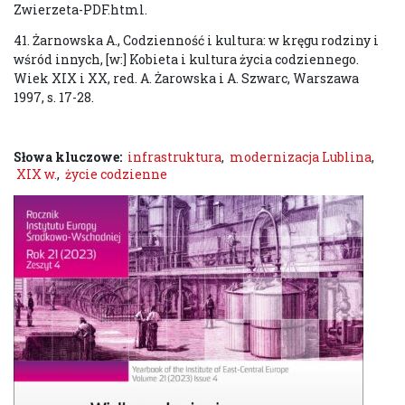
Zwierzeta-PDF.html.
41. Żarnowska A., Codzienność i kultura: w kręgu rodziny i
wśród innych, [w:] Kobieta i kultura życia codziennego.
Wiek XIX i XX, red. A. Żarowska i A. Szwarc, Warszawa
1997, s. 17-28.
Słowa kluczowe:
infrastruktura
,
modernizacja Lublina
,
XIX w.
,
życie codzienne