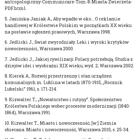
antropologiczny-Communicare-Tom-8-Miasta-Zwierzeta-
PDF.html.
5. Jasińska-Janiak A., Aby wpadło w oko… O reklamie
handlowej w Królestwie Polskim w początkach XX wieku
na postawie ogłoszeń prasowych, Warszawa 1998.
6. Jedlicki J., Świat zwyrodniały. Leki i wyroki krytyków
nowoczesności, Warszawa 2000.
7. Jedlicki J., Jakiej cywilizacji Polacy potrzebują. Studia z
dziejów idei i wyobraźni XIX wieku, wyd. 2, Warszawa 2002.
8. Kierek A., Rozwój przestrzenny i stan urządzeń
komunalnych m. Lublina w latach 1870-1915, „Rocznik
Lubelski” 1961, s. 171-214.
9. Kizwalter T., „Nowatorstwo i rutyny”. Społeczeństwo
Królestwa Polskiego wobec procesów modernizacji (1840-
1864), Warszawa 1991.
10. Kizwalter T., Miasto i nowoczesność, [w:] Ziemia
obiecana. Miasto i nowoczesność, Warszawa 2015, s. 25-34.