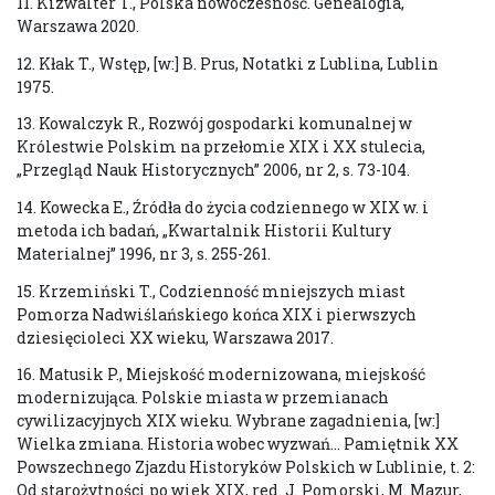
11. Kizwalter T., Polska nowoczesność. Genealogia,
Warszawa 2020.
12. Kłak T., Wstęp, [w:] B. Prus, Notatki z Lublina, Lublin
1975.
13. Kowalczyk R., Rozwój gospodarki komunalnej w
Królestwie Polskim na przełomie XIX i XX stulecia,
„Przegląd Nauk Historycznych” 2006, nr 2, s. 73-104.
14. Kowecka E., Źródła do życia codziennego w XIX w. i
metoda ich badań, „Kwartalnik Historii Kultury
Materialnej” 1996, nr 3, s. 255-261.
15. Krzemiński T., Codzienność mniejszych miast
Pomorza Nadwiślańskiego końca XIX i pierwszych
dziesięcioleci XX wieku, Warszawa 2017.
16. Matusik P., Miejskość modernizowana, miejskość
modernizująca. Polskie miasta w przemianach
cywilizacyjnych XIX wieku. Wybrane zagadnienia, [w:]
Wielka zmiana. Historia wobec wyzwań… Pamiętnik XX
Powszechnego Zjazdu Historyków Polskich w Lublinie, t. 2:
Od starożytności po wiek XIX, red. J. Pomorski, M. Mazur,