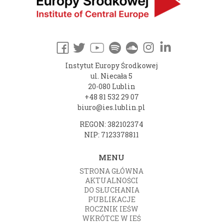
Instytut Europy Środkowej
ul. Niecała 5
20-080 Lublin
+48 81 532 29 07
biuro@ies.lublin.pl
REGON: 382102374
NIP: 7123378811
MENU
STRONA GŁÓWNA
AKTUALNOŚCI
DO SŁUCHANIA
PUBLIKACJE
ROCZNIK IEŚW
WKRÓTCE W IEŚ