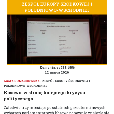
ZESPÓŁ EUROPY ŚRODKOWEJ I
POŁUDNIOWO-WSCHODNIEJ
Komentarze IEŚ 1556
12 marca 2026
AGATA DOMACHOWSKA
- ZESPÓŁ EUROPY ŚRODKOWEJ I
POŁUDNIOWO-WSCHODNIEJ
Kosowo: w stronę kolejnego kryzysu
politycznego
Zaledwie trzy miesiące po ostatnich przedterminowych
wyborach parlamentarnych Kosowo ponownie znalazło się