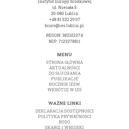
Instytut Europy Środkowej
ul. Niecała 5
20-080 Lublin
+48 81 532 29 07
biuro@ies.lublin.pl
REGON: 382102374
NIP: 7123378811
MENU
STRONA GŁÓWNA
AKTUALNOŚCI
DO SŁUCHANIA
PUBLIKACJE
ROCZNIK IEŚW
WKRÓTCE W IEŚ
WAŻNE LINKI
DEKLARACJA DOSTĘPNOŚCI
POLITYKA PRYWATNOŚCI
RODO
SKARGI I WNIOSKI