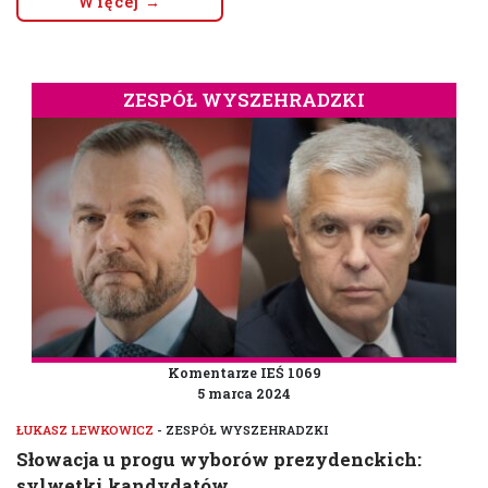
Więcej →
ZESPÓŁ WYSZEHRADZKI
Komentarze IEŚ 1069
5 marca 2024
ŁUKASZ LEWKOWICZ
- ZESPÓŁ WYSZEHRADZKI
Słowacja u progu wyborów prezydenckich:
sylwetki kandydatów