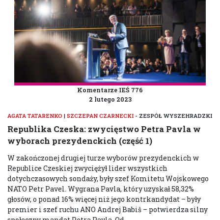
Komentarze IEŚ 776
2 lutego 2023
AGATA TATARENKO
|
SZCZEPAN CZARNECKI
- ZESPÓŁ WYSZEHRADZKI
Republika Czeska: zwycięstwo Petra Pavla w
wyborach prezydenckich (część 1)
W zakończonej drugiej turze wyborów prezydenckich w
Republice Czeskiej zwyciężył lider wszystkich
dotychczasowych sondaży, były szef Komitetu Wojskowego
NATO Petr Pavel. Wygrana Pavla, który uzyskał 58,32%
głosów, o ponad 16% więcej niż jego kontrkandydat – były
premier i szef ruchu ANO Andrej Babiš – potwierdza silny
społeczny mandat Petra Pavla. Od...