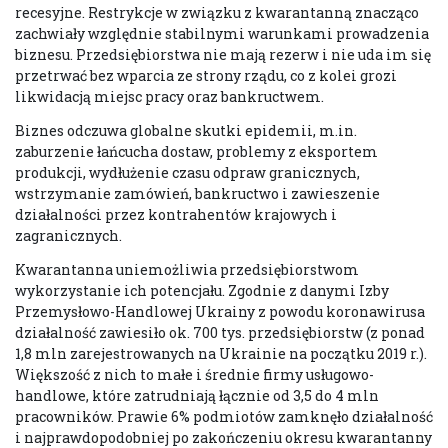
recesyjne. Restrykcje w związku z kwarantanną znacząco
zachwiały względnie stabilnymi warunkami prowadzenia
biznesu. Przedsiębiorstwa nie mają rezerw i nie uda im się
przetrwać bez wparcia ze strony rządu, co z kolei grozi
likwidacją miejsc pracy oraz bankructwem.
Biznes odczuwa globalne skutki epidemii, m.in.
zaburzenie łańcucha dostaw, problemy z eksportem
produkcji, wydłużenie czasu odpraw granicznych,
wstrzymanie zamówień, bankructwo i zawieszenie
działalności przez kontrahentów krajowych i
zagranicznych.
Kwarantanna uniemożliwia przedsiębiorstwom
wykorzystanie ich potencjału. Zgodnie z danymi Izby
Przemysłowo-Handlowej Ukrainy z powodu koronawirusa
działalność zawiesiło ok. 700 tys. przedsiębiorstw (z ponad
1,8 mln zarejestrowanych na Ukrainie na początku 2019 r.).
Większość z nich to małe i średnie firmy usługowo-
handlowe, które zatrudniają łącznie od 3,5 do 4 mln
pracowników. Prawie 6% podmiotów zamknęło działalność
i najprawdopodobniej po zakończeniu okresu kwarantanny