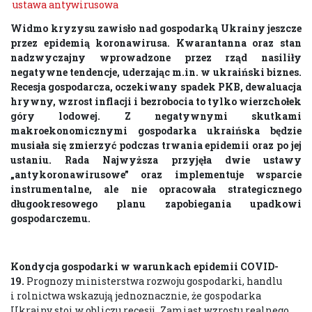
ustawa antywirusowa
Widmo kryzysu zawisło nad gospodarką Ukrainy jeszcze
przez epidemią koronawirusa. Kwarantanna oraz stan
nadzwyczajny wprowadzone przez rząd nasiliły
negatywne tendencje, uderzając m.in. w ukraiński biznes.
Recesja gospodarcza, oczekiwany spadek PKB, dewaluacja
hrywny, wzrost inflacji i bezrobocia to tylko wierzchołek
góry lodowej. Z negatywnymi skutkami
makroekonomicznymi gospodarka ukraińska będzie
musiała się zmierzyć podczas trwania epidemii oraz po jej
ustaniu. Rada Najwyższa przyjęła dwie ustawy
„antykoronawirusowe” oraz implementuje wsparcie
instrumentalne, ale nie opracowała strategicznego
długookresowego planu zapobiegania upadkowi
gospodarczemu.
Kondycja gospodarki w warunkach epidemii COVID-
19.
Prognozy ministerstwa rozwoju gospodarki, handlu
i rolnictwa wskazują jednoznacznie, że gospodarka
Ukrainy stoi w obliczu recesji. Zamiast wzrostu realnego