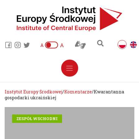
A
A
Instytut Europy Środkowej
/
Komentarze
/
Kwarantanna
gospodarki ukraińskiej
ZESPÓŁ WSCHODNI