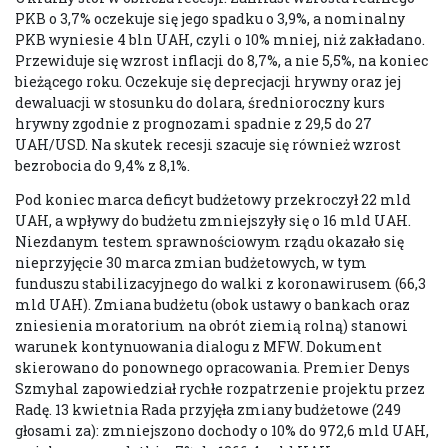
PKB o 3,7% oczekuje się jego spadku o 3,9%, a nominalny
PKB wyniesie 4 bln UAH, czyli o 10% mniej, niż zakładano.
Przewiduje się wzrost inflacji do 8,7%, a nie 5,5%, na koniec
bieżącego roku. Oczekuje się deprecjacji hrywny oraz jej
dewaluacji w stosunku do dolara, średnioroczny kurs
hrywny zgodnie z prognozami spadnie z 29,5 do 27
UAH/USD. Na skutek recesji szacuje się również wzrost
bezrobocia do 9,4% z 8,1%.
Pod koniec marca deficyt budżetowy przekroczył 22 mld
UAH, a wpływy do budżetu zmniejszyły się o 16 mld UAH.
Niezdanym testem sprawnościowym rządu okazało się
nieprzyjęcie 30 marca zmian budżetowych, w tym
funduszu stabilizacyjnego do walki z koronawirusem (66,3
mld UAH). Zmiana budżetu (obok ustawy o bankach oraz
zniesienia moratorium na obrót ziemią rolną) stanowi
warunek kontynuowania dialogu z MFW. Dokument
skierowano do ponownego opracowania. Premier Denys
Szmyhal zapowiedział rychłe rozpatrzenie projektu przez
Radę. 13 kwietnia Rada przyjęła zmiany budżetowe (249
głosami za): zmniejszono dochody o 10% do 972,6 mld UAH,