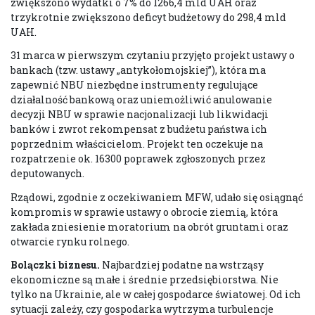
zwiększono wydatki o 7% do 1266,4 mld UAH oraz
trzykrotnie zwiększono deficyt budżetowy do 298,4 mld
UAH.
31 marca w pierwszym czytaniu przyjęto projekt ustawy o
bankach (tzw. ustawy „antykołomojskiej”), która ma
zapewnić NBU niezbędne instrumenty regulujące
działalność bankową oraz uniemożliwić anulowanie
decyzji NBU w sprawie nacjonalizacji lub likwidacji
banków i zwrot rekompensat z budżetu państwa ich
poprzednim właścicielom. Projekt ten oczekuje na
rozpatrzenie ok. 16300 poprawek zgłoszonych przez
deputowanych.
Rządowi, zgodnie z oczekiwaniem MFW, udało się osiągnąć
kompromis w sprawie ustawy o obrocie ziemią, która
zakłada zniesienie moratorium na obrót gruntami oraz
otwarcie rynku rolnego.
Bolączki biznesu.
Najbardziej podatne na wstrząsy
ekonomiczne są małe i średnie przedsiębiorstwa. Nie
tylko na Ukrainie, ale w całej gospodarce światowej. Od ich
sytuacji zależy, czy gospodarka wytrzyma turbulencje