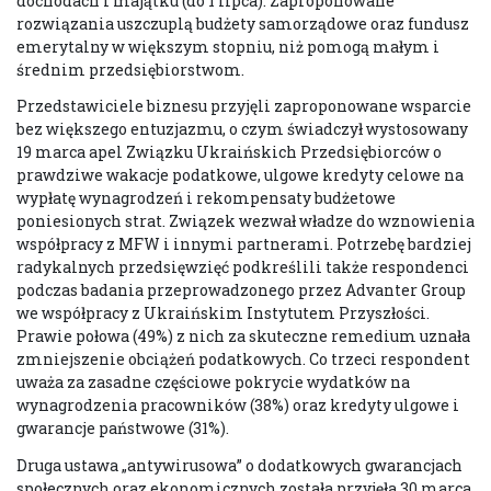
dochodach i majątku (do 1 lipca). Zaproponowane
rozwiązania uszczuplą budżety samorządowe oraz fundusz
emerytalny w większym stopniu, niż pomogą małym i
średnim przedsiębiorstwom.
Przedstawiciele biznesu przyjęli zaproponowane wsparcie
bez większego entuzjazmu, o czym świadczył wystosowany
19 marca apel Związku Ukraińskich Przedsiębiorców o
prawdziwe wakacje podatkowe, ulgowe kredyty celowe na
wypłatę wynagrodzeń i rekompensaty budżetowe
poniesionych strat. Związek wezwał władze do wznowienia
współpracy z MFW i innymi partnerami. Potrzebę bardziej
radykalnych przedsięwzięć podkreślili także respondenci
podczas badania przeprowadzonego przez Advanter Group
we współpracy z Ukraińskim Instytutem Przyszłości.
Prawie połowa (49%) z nich za skuteczne remedium uznała
zmniejszenie obciążeń podatkowych. Co trzeci respondent
uważa za zasadne częściowe pokrycie wydatków na
wynagrodzenia pracowników (38%) oraz kredyty ulgowe i
gwarancje państwowe (31%).
Druga ustawa „antywirusowa” o dodatkowych gwarancjach
społecznych oraz ekonomicznych została przyjęła 30 marca