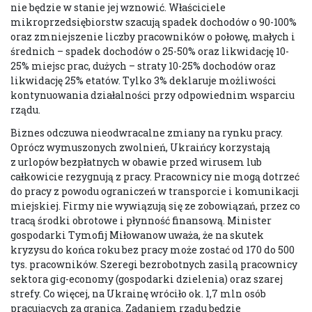
nie będzie w stanie jej wznowić. Właściciele
mikroprzedsiębiorstw szacują spadek dochodów o 90-100%
oraz zmniejszenie liczby pracowników o połowę, małych i
średnich – spadek dochodów o 25-50% oraz likwidację 10-
25% miejsc prac, dużych – straty 10-25% dochodów oraz
likwidację 25% etatów. Tylko 3% deklaruje możliwości
kontynuowania działalności przy odpowiednim wsparciu
rządu.
Biznes odczuwa nieodwracalne zmiany na rynku pracy.
Oprócz wymuszonych zwolnień, Ukraińcy korzystają
z urlopów bezpłatnych w obawie przed wirusem lub
całkowicie rezygnują z pracy. Pracownicy nie mogą dotrzeć
do pracy z powodu ograniczeń w transporcie i komunikacji
miejskiej. Firmy nie wywiązują się ze zobowiązań, przez co
tracą środki obrotowe i płynność finansową. Minister
gospodarki Tymofij Miłowanow uważa, że na skutek
kryzysu do końca roku bez pracy może zostać od 170 do 500
tys. pracowników. Szeregi bezrobotnych zasilą pracownicy
sektora gig-economy (gospodarki dzielenia) oraz szarej
strefy. Co więcej, na Ukrainę wróciło ok. 1,7 mln osób
pracujących za granicą. Zadaniem rządu będzie