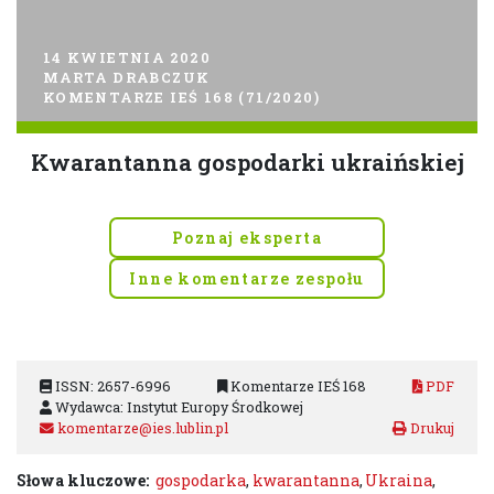
14 KWIETNIA 2020
MARTA DRABCZUK
KOMENTARZE IEŚ 168 (71/2020)
Kwarantanna gospodarki ukraińskiej
Poznaj eksperta
Inne komentarze zespołu
ISSN: 2657-6996
Komentarze IEŚ 168
PDF
Wydawca: Instytut Europy Środkowej
komentarze@ies.lublin.pl
Słowa kluczowe:
gospodarka
,
kwarantanna
,
Ukraina
,