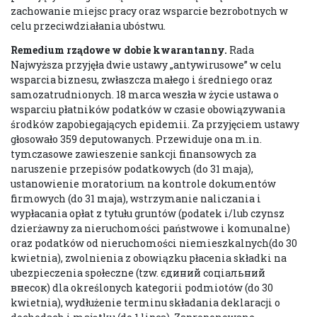
zachowanie miejsc pracy oraz wsparcie bezrobotnych w
celu przeciwdziałania ubóstwu.
Remedium rządowe w dobie kwarantanny.
Rada
Najwyższa przyjęła dwie ustawy „antywirusowe” w celu
wsparcia biznesu, zwłaszcza małego i średniego oraz
samozatrudnionych. 18 marca weszła w życie ustawa o
wsparciu płatników podatków w czasie obowiązywania
środków zapobiegających epidemii. Za przyjęciem ustawy
głosowało 359 deputowanych. Przewiduje ona m.in.
tymczasowe zawieszenie sankcji finansowych za
naruszenie przepisów podatkowych (do 31 maja),
ustanowienie moratorium na kontrole dokumentów
firmowych (do 31 maja), wstrzymanie naliczania i
wypłacania opłat z tytułu gruntów (podatek i/lub czynsz
dzierżawny za nieruchomości państwowe i komunalne)
oraz podatków od nieruchomości niemieszkalnych(do 30
kwietnia), zwolnienia z obowiązku płacenia składki na
ubezpieczenia społeczne (tzw. єдиний соціальний
внесок) dla określonych kategorii podmiotów (do 30
kwietnia), wydłużenie terminu składania deklaracji o