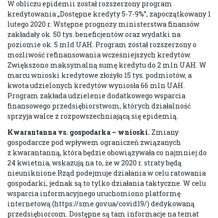
W obliczu epidemii został rozszerzony program
kredytowania „Dostępne kredyty 5-7-9%”, zapoczątkowany 1
lutego 2020 r. Wstępne prognozy ministerstwa finansów
zakładały ok. 50 tys. beneficjentów oraz wydatki na
poziomie ok. 5 mld UAH. Program został rozszerzony o
możliwość refinansowania wcześniejszych kredytów.
Zwiększono maksymalną sumę kredytu do 2 mln UAH. W
marcu wnioski kredytowe złożyło 15 tys. podmiotów, a
kwota udzielonych kredytów wyniosła 66 mln UAH.
Program zakłada udzielenie dodatkowego wsparcia
finansowego przedsiębiorstwom, których działalność
sprzyja walce z rozpowszechniającą się epidemią.
Kwarantanna vs. gospodarka – wnioski.
Zmiany
gospodarcze pod wpływem ograniczeń związanych
z kwarantanną, która będzie obowiązywała co najmniej do
24 kwietnia, wskazują na to, że w 2020 r. straty będą
nieuniknione.Rząd podejmuje działania w celu ratowania
gospodarki, jednak są to tylko działania taktyczne. W celu
wsparcia informacyjnego uruchomiono platformę
internetową (https://sme.gov.ua/covid19/) dedykowaną
przedsiębiorcom. Dostępne są tam informacje na temat