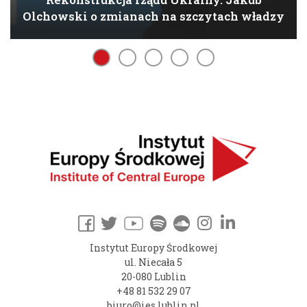
Olchowski o zmianach na szczytach władzy
Instytut Europy Środkowej
ul. Niecała 5
20-080 Lublin
+48 81 532 29 07
biuro@ies.lublin.pl