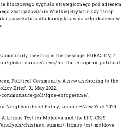
nie kluczowego sygnału strategicznego pod adresem
ego zaangażowania Wielkiej Brytanii czy Turcji.
ako poczekalnia dla kandydatów do członkostwa w
a.
al Community, meeting is the message, EURACTIV, 7
tion/global-europe/news/for-the-european-political-
ropean Political Community. A new anchoring to the
licy Brief”, 31 May 2022,
/la-communaute-politique-europeenne/.
opean Neighbourhood Policy, London–New York 2020.
: A Litmus Test for Moldova and the EPC, CSIS
g/analysis/chisinau-summit-litmus-test-moldova-