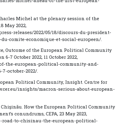
harles-michel-ahead-of-the-first-european-
harles Michel at the plenary session of the
8 May 2022,
ress-releases/2022/05/18/discours-du-president-
e-du-comite-economique-et-social-europeen/.
ce, Outcome of the European Political Community
6-7 October 2022, 11 October 2022,
-of-the-european-political-community-and-
7-october-2022/.
uropean Political Community, Insight. Centre for
ww.cer.eu/insights/macron-serious-about-european-
d to Chişinău. How the European Political Community
nent’s conundrums, CEPA, 23 May 2023,
e-road-to-chisinau-the-european-political-