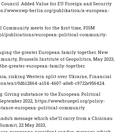
y Council. Added Value for EU Foreign and Security
ps://www.swp-berlin.org/publikation/a-european-
al Community meets for the first time, PISM
m.pl/publications/european-political-community-
ringing the greater European family together. New
unity, Brussels Institute of Geopolitics, May 2023,
-the-greater-european-family-together.
sia, risking Western split over Ukraine, Financial
/content/0db12864-a154-4607-a0e8-c9722e956424.
ng: Giving substance to the European Political
September 2022, https://www.bruegel.org/policy-
stance-european-political-community.
andu’s message which she’ll carry from a Chisinau
Summit, 22 May 2023,
-are-europeans-president-sandus-message-which-