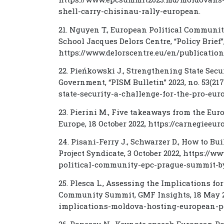
shell-carry-chisinau-rally-european.
21. Nguyen T., European Political Community
School Jacques Delors Centre, “Policy Brief”
https://www.delorscentre.eu/en/publicatio
22. Pieńkowski J., Strengthening State Sec
Government, “PISM Bulletin” 2023, no. 53(21
state-security-a-challenge-for-the-pro-e
23. Pierini M., Five takeaways from the E
Europe, 18 October 2022, https://carnegieeur
24. Pisani-Ferry J., Schwarzer D., How to B
Project Syndicate, 3 October 2022, https:/
political-community-epc-prague-summit-by
25. Plesca L., Assessing the Implications f
Community Summit, GMF Insights, 18 May 2
implications-moldova-hosting-european-p