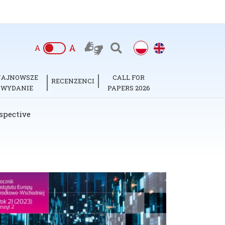
A
A
NAJNOWSZE
CALL FOR
RECENZENCI
WYDANIE
PAPERS 2026
spective