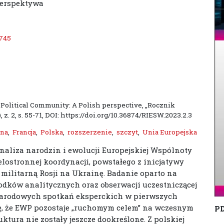
perspektywa
745
 Political Community: A Polish perspective, „Rocznik
. 2, s. 55-71, DOI: https://doi.org/10.36874/RIESW.2023.2.3
zna
,
Francja
,
Polska
,
rozszerzenie
,
szczyt
,
Unia Europejska
analiza narodzin i ewolucji Europejskiej Wspólnoty
lostronnej koordynacji, powstałego z inicjatywy
 militarną Rosji na Ukrainę. Badanie oparto na
odków analitycznych oraz obserwacji uczestniczącej
narodowych spotkań eksperckich w pierwszych
ię, że EWP pozostaje „ruchomym celem” na wczesnym
P
ruktura nie zostały jeszcze dookreślone. Z polskiej