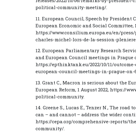
releases/2022/10/06/remarks-by-president-c
political-community-meeting/.
11. European Council, Speech by President C
European Economic and Social Committee, 1
https://www.consilium.europa.eu/en/press/p
charles-michel-lors-de-la-session-plenier
12. European Parliamentary Research Servi
and European Council meetings in Prague on 
https://epthinktank.eu/2022/10/11/outcome
european-council-meetings-in-prague-on-6-
13. Grant C., Macron is serious about the E
European Reform, 1 August 2022, https://w
political-community.
14. Greene S., Lucas E., Tenzer N., The roa
can – and cannot – address the wider conti
https://cepa.org/comprehensive-reports/th
community/.