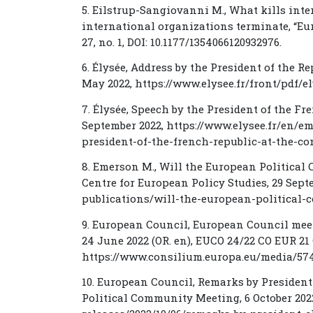
5. Eilstrup-Sangiovanni M., What kills in
international organizations terminate, “Eur
27, no. 1, DOI: 10.1177/1354066120932976.
6. Élysée, Address by the President of the R
May 2022, https://www.elysee.fr/front/pdf/e
7. Élysée, Speech by the President of the F
September 2022, https://www.elysee.fr/en/
president-of-the-french-republic-at-the-co
8. Emerson M., Will the European Political
Centre for European Policy Studies, 29 Sept
publications/will-the-european-political-
9. European Council, European Council meet
24 June 2022 (OR. en), EUCO 24/22 CO EUR 21
https://www.consilium.europa.eu/media/574
10. European Council, Remarks by President
Political Community Meeting, 6 October 202