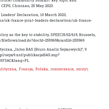
olitical Community Summit: key topic and
 CEPS, Chisinau, 25 May 2023.
 Leaders’ Declaration, 10 March 2023,
s/uk-france-joint-leaders-declaration/uk-france-
licy as the key to stability, SPEECH/02/619, Brussels,
ie/fileDownload.do?docId=255969&cardId=255969.
tyczna, „Infos BAS (Biuro Analiz Sejmowych)”, 9
v.pl/sejm9.nsf/publikacjaBAS.xsp?
40F3AC&lang=PL.
olityczna
,
Francja
,
Polska
,
rozszerzenie
,
szczyt
,