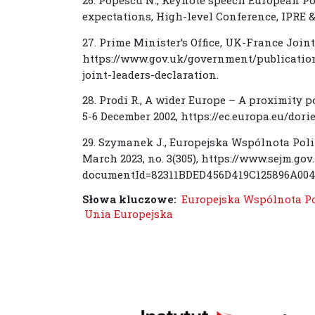
26. Popescu N., Keynote speech European P
expectations, High-level Conference, IPRE &
27. Prime Minister’s Office, UK-France Joint
https://www.gov.uk/government/publication
joint-leaders-declaration.
28. Prodi R., A wider Europe – A proximity po
5-6 December 2002, https://ec.europa.eu/dor
29. Szymanek J., Europejska Wspólnota Poli
March 2023, no. 3(305), https://www.sejm.go
documentId=82311BDED456D419C125896A00
Słowa kluczowe:
Europejska Wspólnota P
Unia Europejska