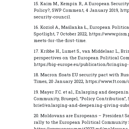
15. Kaim M., Kempin R., A European Securit
Policy?, SWP Comment, 4 January 2019, htt
security-council.
16. Kozioł A., Maślanka Ł., European Politic
Spotlight, 7 October 2022, https://www.pis
meets-for-the-first-time.
17. Kribbe H., Lumet S., van Middelaar L., B
perspectives on the European Political Comm
https://big-europe.eu/publication/bringing
18. Macron floats EU security pact with Rus
Times, 20 January 2022, https://www.ft.com
19. Mayer F.C. et al., Enlarging and deepeni
Community, Bruegel, “Policy Contribution”, 
brief/enlarging-and-deepening-giving-sub
20. Moldovans are Europeans – President S
rally to the European Political Community 
https://www.epcsummit2023.md/moldovans