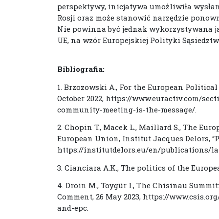
perspektywy, inicjatywa umożliwiła wysła
Rosji oraz może stanowić narzędzie ponown
Nie powinna być jednak wykorzystywana j
UE, na wzór Europejskiej Polityki Sąsiedztw
Bibliografia:
1. Brzozowski A., For the European Politic
October 2022, https://www.euractiv.com/sec
community-meeting-is-the-message/.
2. Chopin T., Macek L., Maillard S., The Eu
European Union, Institut Jacques Delors, “Po
https://institutdelors.eu/en/publications
3. Cianciara A.K., The politics of the Eur
4. Droin M., Toygür I., The Chisinau Summit
Comment, 26 May 2023, https://www.csis.or
and-epc.