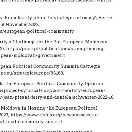
. From family photo to ‘strategic intimacy’, Hertie
, 8 November 2022,
ns/european-political-community.
urity a Challenge for the Pro-European Moldovan
72), https://pism.pl/publications/strengthening-
uropean-moldovan-government.
uropean Political Community Summit, Carnegie
ope.eu/strategiceurope/88189.
uild the European Political Community, Opinion.
/www.project-syndicate.org/commentary/european-
-jean-pisani-ferry-and-daniela-schwarzer-2022-10.
or Moldova in Hosting the European Political
023, https://www.gmfus.org/news/assessing-
olitical-community-summit.