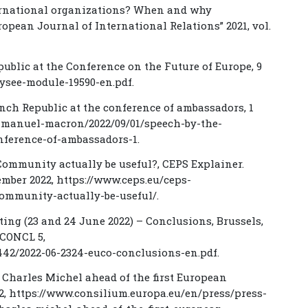
ternational organizations? When and why
opean Journal of International Relations” 2021, vol.
epublic at the Conference on the Future of Europe, 9
lysee-module-19590-en.pdf.
rench Republic at the conference of ambassadors, 1
emmanuel-macron/2022/09/01/speech-by-the-
nference-of-ambassadors-1.
 Community actually be useful?, CEPS Explainer.
ember 2022, https://www.ceps.eu/ceps-
community-actually-be-useful/.
ing (23 and 24 June 2022) – Conclusions, Brussels,
 CONCL 5,
42/2022-06-2324-euco-conclusions-en.pdf.
 Charles Michel ahead of the first European
2, https://www.consilium.europa.eu/en/press/press-