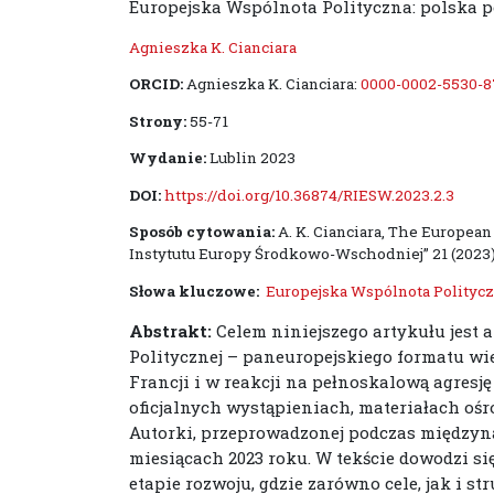
Europejska Wspólnota Polityczna: polska 
Agnieszka K. Cianciara
ORCID:
Agnieszka K. Cianciara:
0000-0002-5530-8
Strony:
55-71
Wydanie:
Lublin 2023
DOI:
https://doi.org/10.36874/RIESW.2023.2.3
Sposób cytowania:
A. K. Cianciara, The European
Instytutu Europy Środkowo-Wschodniej” 21 (2023), z
Słowa kluczowe:
Europejska Wspólnota Polityc
Abstrakt:
Celem niniejszego artykułu jest 
Politycznej – paneuropejskiego formatu wie
Francji i w reakcji na pełnoskalową agresję
oficjalnych wystąpieniach, materiałach ośr
Autorki, przeprowadzonej podczas między
miesiącach 2023 roku. W tekście dowodzi s
etapie rozwoju, gdzie zarówno cele, jak i st