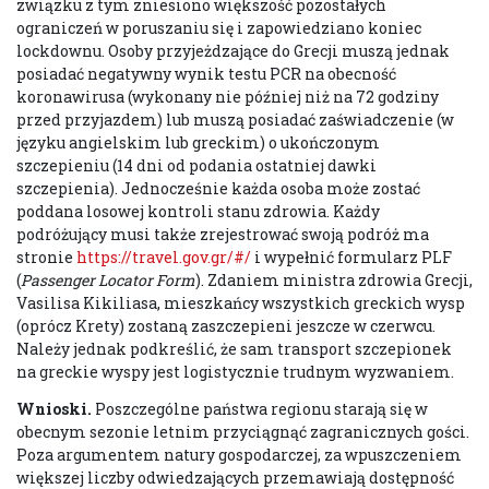
związku z tym zniesiono większość pozostałych
ograniczeń w poruszaniu się i zapowiedziano koniec
lockdownu. Osoby przyjeżdzające do Grecji muszą jednak
posiadać negatywny wynik testu PCR na obecność
koronawirusa (wykonany nie później niż na 72 godziny
przed przyjazdem) lub muszą posiadać zaświadczenie (w
języku angielskim lub greckim) o ukończonym
szczepieniu (14 dni od podania ostatniej dawki
szczepienia). Jednocześnie każda osoba może zostać
poddana losowej kontroli stanu zdrowia. Każdy
podróżujący musi także zrejestrować swoją podróż ma
stronie
https://travel.gov.gr/#/
i wypełnić formularz PLF
(
Passenger Locator Form
). Zdaniem ministra zdrowia Grecji,
Vasilisa Kikiliasa, mieszkańcy wszystkich greckich wysp
(oprócz Krety) zostaną zaszczepieni jeszcze w czerwcu.
Należy jednak podkreślić, że sam transport szczepionek
na greckie wyspy jest logistycznie trudnym wyzwaniem.
Wnioski.
Poszczególne państwa regionu starają się w
obecnym sezonie letnim przyciągnąć zagranicznych gości.
Poza argumentem natury gospodarczej, za wpuszczeniem
większej liczby odwiedzających przemawiają dostępność