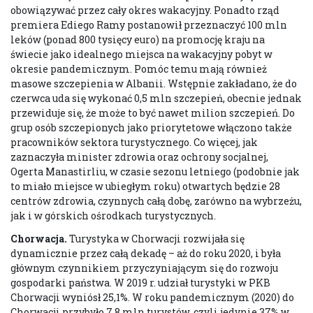
obowiązywać przez cały okres wakacyjny. Ponadto rząd
premiera Ediego Ramy postanowił przeznaczyć 100 mln
leków (ponad 800 tysięcy euro) na promocję kraju na
świecie jako idealnego miejsca na wakacyjny pobyt w
okresie pandemicznym. Pomóc temu mają również
masowe szczepienia w Albanii. Wstępnie zakładano, że do
czerwca uda się wykonać 0,5 mln szczepień, obecnie jednak
przewiduje się, że może to być nawet milion szczepień. Do
grup osób szczepionych jako priorytetowe włączono także
pracowników sektora turystycznego. Co więcej, jak
zaznaczyła minister zdrowia oraz ochrony socjalnej,
Ogerta Manastirliu, w czasie sezonu letniego (podobnie jak
to miało miejsce w ubiegłym roku) otwartych będzie 28
centrów zdrowia, czynnych całą dobę, zarówno na wybrzeżu,
jak i w górskich ośrodkach turystycznych.
Chorwacja.
Turystyka w Chorwacji rozwijała się
dynamicznie przez całą dekadę – aż do roku 2020, i była
głównym czynnikiem przyczyniającym się do rozwoju
gospodarki państwa. W 2019 r. udział turystyki w PKB
Chorwacji wyniósł 25,1%. W roku pandemicznym (2020) do
Chorwacji przybyło 7,8 mln turystów, czyli jedynie 37% w