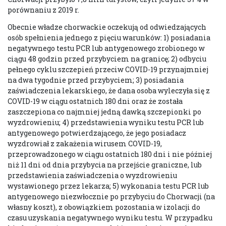
porównaniu z 2019 r.
Obecnie władze chorwackie oczekują od odwiedzających
osób spełnienia jednego z pięciu warunków: 1) posiadania
negatywnego testu PCR lub antygenowego zrobionego w
ciągu 48 godzin przed przybyciem na granicę; 2) odbyciu
pełnego cyklu szczepień przeciw COVID-19 przynajmniej
na dwa tygodnie przed przybyciem; 3) posiadania
zaświadczenia lekarskiego, że dana osoba wyleczyła się z
COVID-19 w ciągu ostatnich 180 dni oraz że została
zaszczepiona co najmniej jedną dawką szczepionki po
wyzdrowieniu; 4) przedstawienia wyniku testu PCR lub
antygenowego potwierdzającego, że jego posiadacz
wyzdrowiał z zakażenia wirusem COVID-19,
przeprowadzonego w ciągu ostatnich 180 dni i nie później
niż 11 dni od dnia przybycia na przejście graniczne, lub
przedstawienia zaświadczenia o wyzdrowieniu
wystawionego przez lekarza; 5) wykonania testu PCR lub
antygenowego niezwłocznie po przybyciu do Chorwacji (na
własny koszt), z obowiązkiem pozostania w izolacji do
czasu uzyskania negatywnego wyniku testu. W przypadku