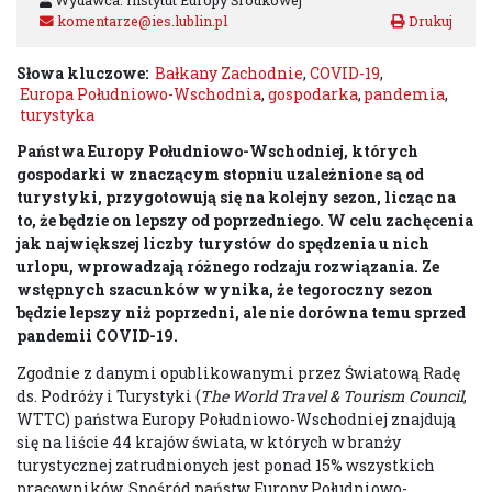
Wydawca: Instytut Europy Środkowej
komentarze@ies.lublin.pl
Słowa kluczowe:
Bałkany Zachodnie
,
COVID-19
,
Europa Południowo-Wschodnia
,
gospodarka
,
pandemia
,
turystyka
Państwa Europy Południowo-Wschodniej, których
gospodarki w znaczącym stopniu uzależnione są od
turystyki, przygotowują się na kolejny sezon, licząc na
to, że będzie on lepszy od poprzedniego. W celu zachęcenia
jak największej liczby turystów do spędzenia u nich
urlopu, wprowadzają różnego rodzaju rozwiązania. Ze
wstępnych szacunków wynika, że tegoroczny sezon
będzie lepszy niż poprzedni, ale nie dorówna temu sprzed
pandemii COVID-19.
Zgodnie z danymi opublikowanymi przez Światową Radę
ds. Podróży i Turystyki (
The
World Travel & Tourism Council
,
WTTC) państwa Europy Południowo-Wschodniej znajdują
się na liście 44 krajów świata, w których w branży
turystycznej zatrudnionych jest ponad 15% wszystkich
pracowników. Spośród państw Europy Południowo-