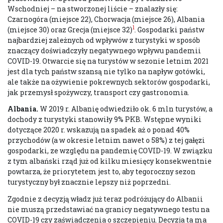
Wschodniej – na stworzonej liście – znalazły się:
Czarnogóra (miejsce 22), Chorwacja (miejsce 26), Albania
1
(miejsce 30) oraz Grecja (miejsce 32)
. Gospodarki państw
najbardziej zależnych od wpływów z turystyki w sposób
znaczący doświadczyły negatywnego wpływu pandemii
COVID-19. Otwarcie się na turystów w sezonie letnim 2021
jest dla tych państw szansą nie tylko na napływ gotówki,
ale także na ożywienie pokrewnych sektorów gospodarki,
jak przemysł spożywczy, transport czy gastronomia.
Albania.
W 2019 r. Albanię odwiedziło ok. 6 mln turystów, a
dochody z turystyki stanowiły 9% PKB. Wstępne wyniki
dotyczące 2020 r. wskazują na spadek aż o ponad 40%
przychodów (a w okresie letnim nawet o 58%) z tej gałęzi
gospodarki, ze względu na pandemię COVID-19. W związku
z tym albański rząd już od kilku miesięcy konsekwentnie
powtarza, że priorytetem jest to, aby tegoroczny sezon
turystyczny był znacznie lepszy niż poprzedni.
Zgodnie z decyzją władz już teraz podróżujący do Albanii
nie muszą przedstawiać na granicy negatywnego testu na
COVID-19 czy zaświadczenia o szczepieniu. Decyzja ta ma