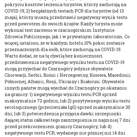
pokryciu kosztów leczenia turystów, którzy zachorują na
COVID-19; 2) bezpłatnych testach PCR dla turystów (od 13
maja), którzy muszą przedstawić negatywny wynik testu
przed powrotem do swoich krajów. Każdy turysta może
wykonać test zarówno w czarnogórskim Instytucie
Zdrowia Publicznego, jak i w prywatnym laboratorium. Co
więcej, ustalono, że w każdym hotelu 10% pokoi zostanie
przeznaczonych dla osób, które zachorują na COVID-19.
Warto dodać, że na tę chwilę bez konieczności
przedstawienia negatywnego wyniku testu na COVID-19
mogą przyjechać do Czarnogóry jedynie obywatele
Chorwacji, Serbii, Bośni i Hercegowiny, Kosowa, Macedonii
Północnej, Albanii, Rosji, Ukrainy i Białorusi. Obywatele
innych państw mogą wjechać do Czarnogóry po okazaniu
na granicy: 1) negatywnego wyniku testu PCR sprzed
maksymalnie 72 godzin; lub 2) pozytywnego wyniku testu
serologicznego (przeciwciała IgG) sprzed maksymalnie 30
dni; lub 3) potwierdzenia przyjęcia dawki szczepionki
dającej status całkowitego zaszczepienia co najmniej 7 dni
przed przekroczeniem granicy Czarnogóry; lub 4)
negatywnego testu PCR, wydanego nie później niż 14 dni