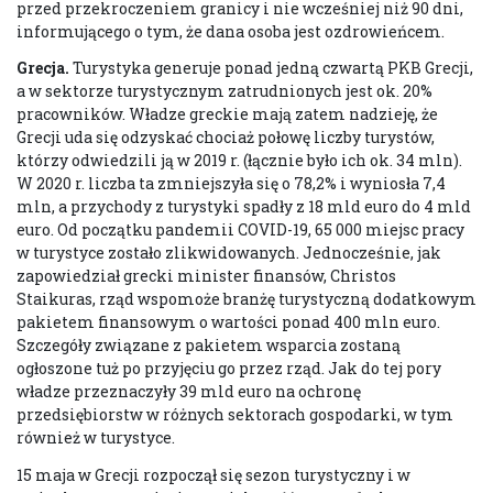
przed przekroczeniem granicy i nie wcześniej niż 90 dni,
informującego o tym, że dana osoba jest ozdrowieńcem.
Grecja.
Turystyka generuje ponad jedną czwartą PKB Grecji,
a w sektorze turystycznym zatrudnionych jest ok. 20%
pracowników. Władze greckie mają zatem nadzieję, że
Grecji uda się odzyskać chociaż połowę liczby turystów,
którzy odwiedzili ją w 2019 r. (łącznie było ich ok. 34 mln).
W 2020 r. liczba ta zmniejszyła się o 78,2% i wyniosła 7,4
mln, a przychody z turystyki spadły z 18 mld euro do 4 mld
euro. Od początku pandemii COVID-19, 65 000 miejsc pracy
w turystyce zostało zlikwidowanych. Jednocześnie, jak
zapowiedział grecki minister finansów, Christos
Staikuras, rząd wspomoże branżę turystyczną dodatkowym
pakietem finansowym o wartości ponad 400 mln euro.
Szczegóły związane z pakietem wsparcia zostaną
ogłoszone tuż po przyjęciu go przez rząd. Jak do tej pory
władze przeznaczyły 39 mld euro na ochronę
przedsiębiorstw w różnych sektorach gospodarki, w tym
również w turystyce.
15 maja w Grecji rozpoczął się sezon turystyczny i w