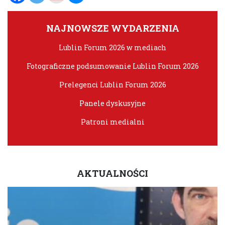
NAJNOWSZE WYDARZENIA
Lublin Forum 2026 w mediach
Fotograficzne podsumowanie Lublin Forum 2026
Prelegenci Lublin Forum 2026
Panele dyskusyjne
Patroni medialni
AKTUALNOŚCI