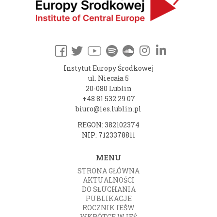
Instytut Europy Środkowej
ul. Niecała 5
20-080 Lublin
+48 81 532 29 07
biuro@ies.lublin.pl
REGON: 382102374
NIP: 7123378811
MENU
STRONA GŁÓWNA
AKTUALNOŚCI
DO SŁUCHANIA
PUBLIKACJE
ROCZNIK IEŚW
WKRÓTCE W IEŚ