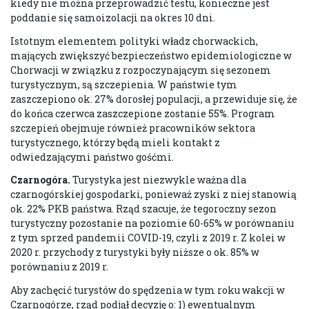
kiedy nie można przeprowadzić testu, konieczne jest
poddanie się samoizolacji na okres 10 dni.
Istotnym elementem polityki władz chorwackich,
mających zwiększyć bezpieczeństwo epidemiologiczne w
Chorwacji w związku z rozpoczynającym się sezonem
turystycznym, są szczepienia. W państwie tym
zaszczepiono ok. 27% dorosłej populacji, a przewiduje się, że
do końca czerwca zaszczepione zostanie 55%. Program
szczepień obejmuje również pracowników sektora
turystycznego, którzy będą mieli kontakt z
odwiedzającymi państwo gośćmi.
Czarnogóra.
Turystyka jest niezwykle ważna dla
czarnogórskiej gospodarki, ponieważ zyski z niej stanowią
ok. 22% PKB państwa. Rząd szacuje, że tegoroczny sezon
turystyczny pozostanie na poziomie 60-65% w porównaniu
z tym sprzed pandemii COVID-19, czyli z 2019 r. Z kolei w
2020 r. przychody z turystyki były niższe o ok. 85% w
porównaniu z 2019 r.
Aby zachęcić turystów do spędzenia w tym roku wakcji w
Czarnogórze, rząd podjął decyzję o: 1) ewentualnym