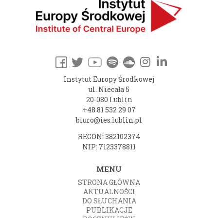
Instytut Europy Środkowej
ul. Niecała 5
20-080 Lublin
+48 81 532 29 07
biuro@ies.lublin.pl
REGON: 382102374
NIP: 7123378811
MENU
STRONA GŁÓWNA
AKTUALNOŚCI
DO SŁUCHANIA
PUBLIKACJE