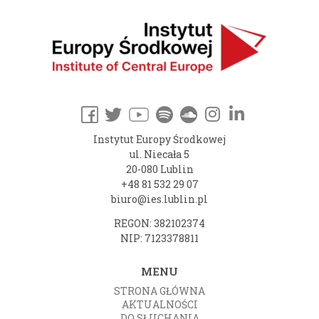
Instytut Europy Środkowej
ul. Niecała 5
20-080 Lublin
+48 81 532 29 07
biuro@ies.lublin.pl
REGON: 382102374
NIP: 7123378811
MENU
STRONA GŁÓWNA
AKTUALNOŚCI
DO SŁUCHANIA