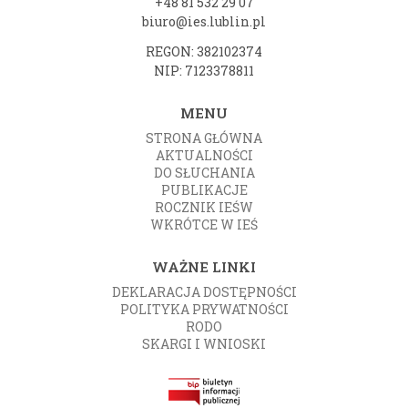
+48 81 532 29 07
biuro@ies.lublin.pl
REGON: 382102374
NIP: 7123378811
MENU
STRONA GŁÓWNA
AKTUALNOŚCI
DO SŁUCHANIA
PUBLIKACJE
ROCZNIK IEŚW
WKRÓTCE W IEŚ
WAŻNE LINKI
DEKLARACJA DOSTĘPNOŚCI
POLITYKA PRYWATNOŚCI
RODO
SKARGI I WNIOSKI