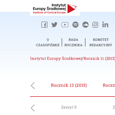
O
RADA
KOMITET
CZASOPIŚMIE
ROCZNIKA
REDAKCYJNY
Instytut Europy Środkowej
/
Rocznik 11 (2013
Rocznik 14 (2016)
Rocznik 13 (2015)
Roczn
Previous
Zeszyt 6
Zeszyt 5
Z
Previous