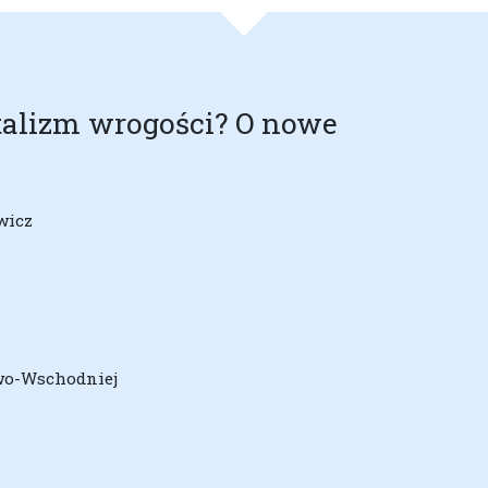
atalizm wrogości? O nowe
wicz
wo-Wschodniej