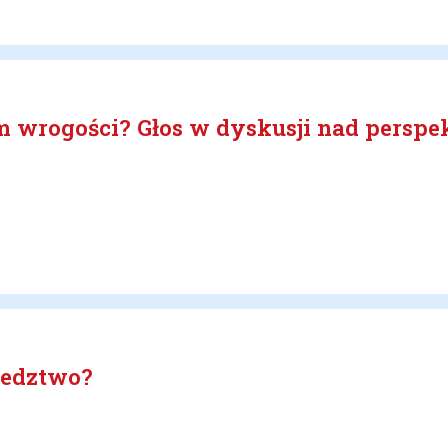
izm wrogości? Głos w dyskusji nad pers
siedztwo?