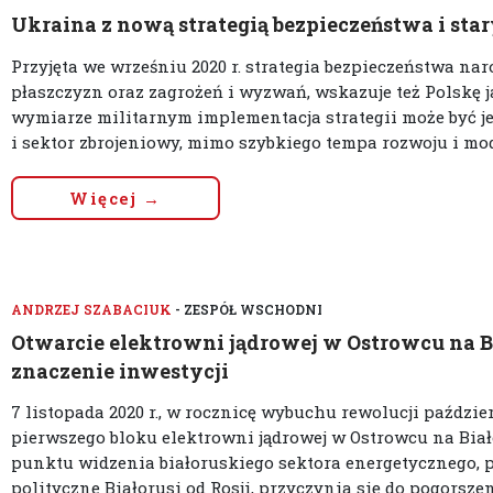
Ukraina z nową strategią bezpieczeństwa i st
Przyjęta we wrześniu 2020 r. strategia bezpieczeństwa na
płaszczyzn oraz zagrożeń i wyzwań, wskazuje też Polskę 
wymiarze militarnym implementacja strategii może być jed
i sektor zbrojeniowy, mimo szybkiego tempa rozwoju i mode
Więcej →
ANDRZEJ SZABACIUK
- ZESPÓŁ WSCHODNI
Otwarcie elektrowni jądrowej w Ostrowcu na 
znaczenie inwestycji
7 listopada 2020 r., w rocznicę wybuchu rewolucji paździe
pierwszego bloku elektrowni jądrowej w Ostrowcu na Biał
punktu widzenia białoruskiego sektora energetycznego, p
polityczne Białorusi od Rosji, przyczynia się do pogorszen