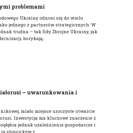
arymi problemami
rodowego Ukrainy odnosi się do wielu
jako jednego z partnerów strategicznych. W
nak trudna – tak Siły Zbrojne Ukrainy, jak
rnizacji, borykają...
Białorusi – uwarunkowania i
rnikowej, miało miejsce uroczyste otwarcie
orusi. Inwestycja ma kluczowe znaczenie z
ogłębia jednak uzależnienie gospodarcze i
ia stosunków z...