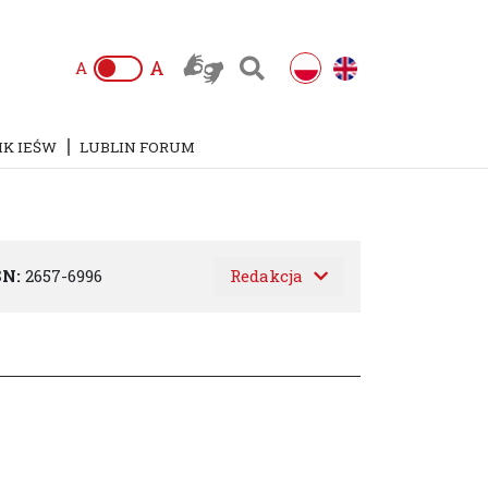
A
A
IK IEŚW
LUBLIN FORUM
SN:
2657-6996
Redakcja